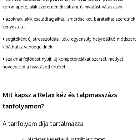
körömápoló, akik szeretnének váltani, új hivatást választani
• azoknak, akik családtagjaikat, ismerőseiket, barátaikat szeretnék
kényeztetni
• segítőként új stresszoldási, lelki egyensúly helyreállító módszert
kínálhatsz vendégeidnek
• szakmai fejlődést nyújt: új kompetenciákat szerzel, mellyel
növelheted a hivatásod értékét
Mit kapsz a Relax kéz és talpmasszázs
tanfolyamon?
A tanfolyam díja tartalmazza:
részletes képekkel illusztrált jegyzetet