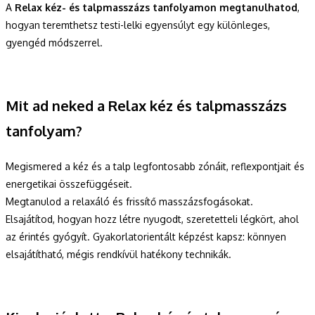
A
Relax kéz- és talpmasszázs tanfolyamon
megtanulhatod
,
hogyan teremthetsz testi-lelki egyensúlyt egy különleges,
gyengéd módszerrel.
Mit ad neked a Relax kéz és talpmasszázs
tanfolyam?
Megismered a kéz és a talp legfontosabb zónáit, reflexpontjait és
energetikai összefüggéseit.
Megtanulod a relaxáló és frissítő masszázsfogásokat.
Elsajátítod, hogyan hozz létre nyugodt, szeretetteli légkört, ahol
az érintés gyógyít. Gyakorlatorientált képzést kapsz: könnyen
elsajátítható, mégis rendkívül hatékony technikák.