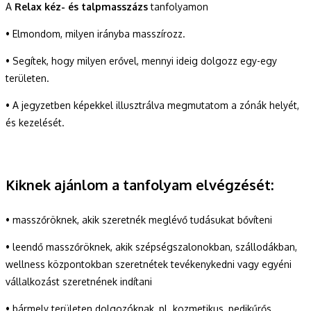
A
Relax kéz- és talpmasszázs
tanfolyamon
• Elmondom, milyen irányba masszírozz.
• Segítek, hogy milyen erővel, mennyi ideig dolgozz egy-egy
területen.
• A jegyzetben képekkel illusztrálva megmutatom a zónák helyét,
és kezelését.
Ki
knek ajánlom a tanfolyam elvégzését:
• masszőröknek, akik szeretnék meglévő tudásukat bővíteni
• leendő masszőröknek, akik szépségszalonokban, szállodákban,
wellness központokban szeretnétek tevékenykedni vagy egyéni
vállalkozást szeretnének indítani
• bármely területen dolgozóknak, pl. kozmetikus, pedikűrős,