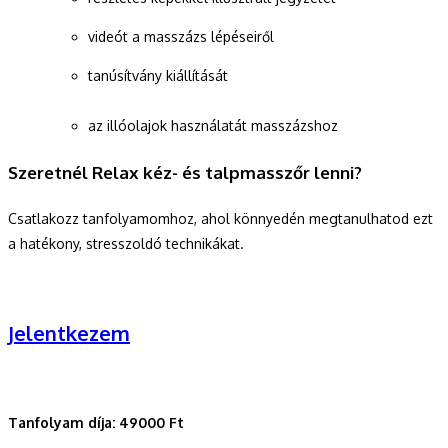
videót a masszázs lépéseiről
tanúsítvány kiállítását
az illóolajok használatát masszázshoz
Szeretnél Relax kéz- és talpmasszőr lenni?
Csatlakozz tanfolyamomhoz, ahol könnyedén megtanulhatod ezt
a hatékony, stresszoldó technikákat.
Jelentkezem
Tanfolyam díja: 49000 Ft