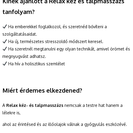
Kinek ajánlott a Relax kéz és talpmasszázs
tanfolyam?
Ha emberekkel foglalkozol, és szeretnéd bővíteni a
szolgáltatásaidat.
Ha új, természetes stresszoldó módszert keresel.
Ha szeretnél megtanulni egy olyan technikát, amivel örömet és
megnyugvást adhatsz.
Ha hív a holisztikus szemlélet
Miért érdemes elkezdened?
A
Relax kéz- és talpmasszázs
nemcsak a testre hat hanem a
lélekre is,
ahol az érintésed és az illóolajok válnak a gyógyulás eszközévé.